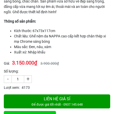
sáng bóng, chắc chắn. Sản phẩm vừa sở hữu vẻ đẹp sang trọng,
đằng cấp vừa mang tới sự êm ái, thoải mái và an toàn cho người
ngồi. Ghế được thiết kế định hinhf
Thông số sản phẩm:
Kích thước: 67x73x117cm
Chất liệu: Ghế nệm da NAPPA cao cấp kết hợp chân thép xi
mạ Chrome sáng bóng
Màu sắc: Đen, nâu, xám
Xuất xứ: Nhập khẩu
3.150.000₫
Giá:
3.900.000₫
Số lượng:
-
+
Lượt xem:
4173
LIÊN HỆ GIÁ SỈ
Để được giá tốt nhất - 0937.145.648