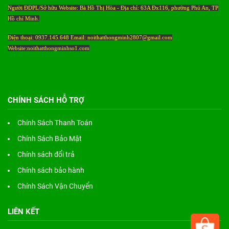
Người ĐDPL/Sở hữu Website: Bà Hồ Thị Hòa - Địa chỉ: 63A Đx116, phường Phú An, TP
Hồ chí Minh.
Điện thoại: 0937.145.648 Email: noithatthongminh2807@gmail.com
Website:noithatthongminhso1.com
CHÍNH SÁCH HỖ TRỢ
Chính Sách Thanh Toán
Chính Sách Bảo Mật
Chính sách đổi trả
Chính sách bảo hành
Chính Sách Vận Chuyển
LIÊN KẾT