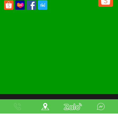
COPPYRIGHT 2022
NỘI THẤT THÔNG MINH
. All right revered.
Design by
Nina
Đang online: 3
|
Tuần: 2611
|
Tháng: 4548
|
Tổng truy cập: 345299