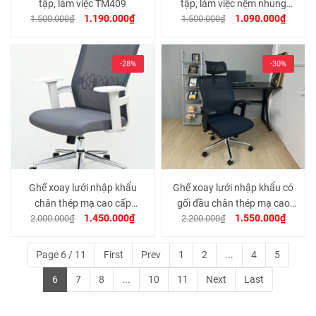
tập, làm việc TM409
tập, làm việc nệm nhung
1.190.000₫
1.090.000₫
1.500.000₫
hồng tặng kèm nơ xinh xắn
1.500.000₫
TM410
-28%
-30%
Ghế xoay lưới nhập khẩu
Ghế xoay lưới nhập khẩu có
chân thép mạ cao cấp
gối đầu chân thép mạ cao
1.450.000₫
1.550.000₫
2.000.000₫
TM830B
2.200.000₫
cấp TM830
Page 6 / 11
First
Prev
1
2
...
4
5
6
7
8
...
10
11
Next
Last