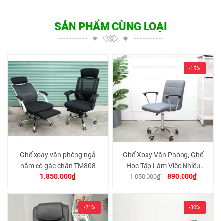
SẢN PHẨM CÙNG LOẠI
-15%
Ghế xoay văn phòng ngả
Ghế Xoay Văn Phòng, Ghế
nằm có gác chân TM808
Học Tập Làm Việc Nhiều
1.850.000₫
890.000₫
1.050.000₫
Chức Năng, nail, spa,
makeup Chân Thép Lưng
Nệm Bọc Da PU cao cấp
-21%
-30%