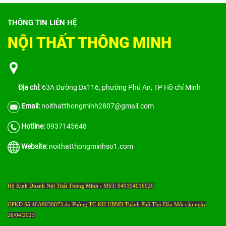
THÔNG TIN LIÊN HỆ
NỘI THẤT THÔNG MINH
Địa chỉ:
63A Đường Đx116, phường Phú An, TP Hồ chí Minh
Email:
noithatthongminh2807@gmail.com
Hotline:
0937145648
Website:
noithatthongminhso1.com
Hộ Kinh Doanh Nội Thất Thông Minh - MST: 049194016920
GPKD Số 46A8038073 do Phòng TC-KH UBND Thành Phố Thủ Dầu Một cấp ngày
26/04/2023