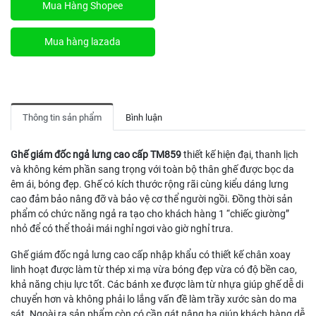
Mua Hàng Shopee
Mua hàng lazada
Thông tin sản phẩm
Bình luận
Ghế giám đốc ngả lưng cao cấp TM859
thiết kế hiện đại, thanh lịch
và không kém phần sang trọng với toàn bộ thân ghế được bọc da
êm ái, bóng đẹp. Ghế có kích thước rộng rãi cùng kiểu dáng lưng
cao đảm bảo nâng đỡ và bảo vệ cơ thể người ngồi. Đồng thời sản
phẩm có chức năng ngả ra tạo cho khách hàng 1 “chiếc giường”
nhỏ để có thể thoải mái nghỉ ngơi vào giờ nghỉ trưa.
Ghế giám đốc ngả lưng cao cấp nhập khẩu có thiết kế chân xoay
linh hoạt được làm từ thép xi mạ vừa bóng đẹp vừa có độ bền cao,
khả năng chịu lực tốt. Các bánh xe được làm từ nhựa giúp ghế dễ di
chuyển hơn và không phải lo lắng vấn đề làm trầy xước sàn do ma
sát. Ngoài ra sản phẩm còn có cần gát nâng hạ giúp khách hàng dễ