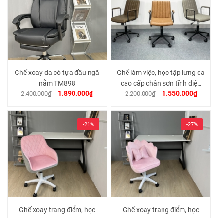
Ghế xoay da có tựa đầu ngã
Ghế làm việc, học tập lưng da
nằm TM898
cao cấp chân sơn tĩnh điện
1.890.000₫
1.550.000₫
2.400.000₫
2.200.000₫
cao cấp TM001
-21%
-27%
Ghế xoay trang điểm, học
Ghế xoay trang điểm, học