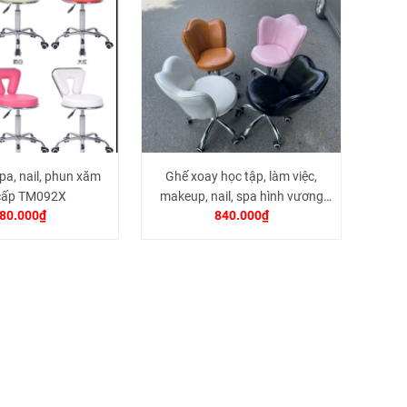
pa, nail, phun xăm
Ghế xoay học tập, làm việc,
cấp TM092X
makeup, nail, spa hình vương
80.000₫
840.000₫
miện - bọc da cao cấp