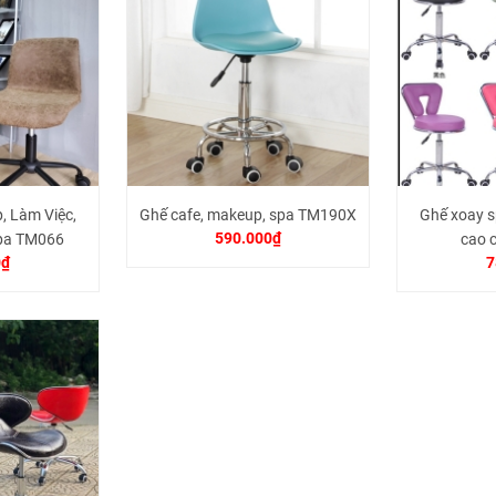
, Làm Việc,
Ghế cafe, makeup, spa TM190X
Ghế xoay s
590.000₫
Spa TM066
cao 
0₫
7