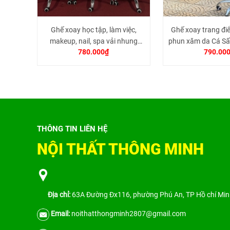
Ghế xoay học tập, làm việc,
Ghế xoay trang điể
makeup, nail, spa vải nhung
phun xăm da Cá Sấ
780.000₫
790.00
đính đá
tựa
THÔNG TIN LIÊN HỆ
NỘI THẤT THÔNG MINH
Địa chỉ:
63A Đường Đx116, phường Phú An, TP Hồ chí Mi
Email:
noithatthongminh2807@gmail.com