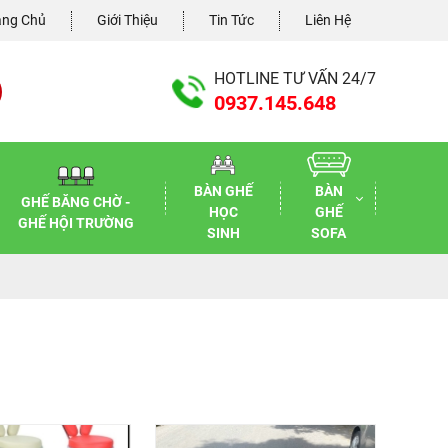
ang Chủ
Giới Thiệu
Tin Tức
Liên Hệ
HOTLINE TƯ VẤN 24/7
0937.145.648
BÀN GHẾ
BÀN
GHẾ BĂNG CHỜ -
HỌC
GHẾ
GHẾ HỘI TRƯỜNG
SINH
SOFA