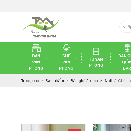
BÀN
GHẾ
BÀN G
TỦ VĂN
VĂN
VĂN
QUẦ
PHÒNG
PHÒNG
PHÒNG
BA
Trang chủ
Sản phẩm
Bàn ghế ăn - cafe - Nail
Ghế na