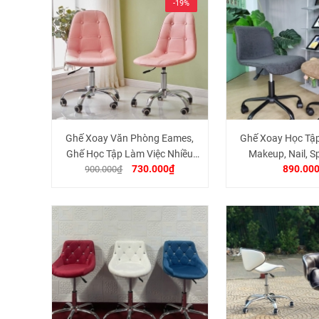
-19%
Ghế Xoay Văn Phòng Eames,
Ghế Xoay Học Tập
Ghế Học Tập Làm Việc Nhiều
Makeup, Nail, 
730.000₫
890.00
Chức Năng, Chân Thép Lưng
900.000₫
Nệm Bọc Da