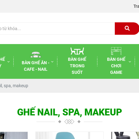
Tr
HẾ
BÀN GHẾ
BÀN GHẾ
BÀN GHẾ ĂN -
Y
TRONG
CHƠI
CAFE - NAIL
R
SUỐT
GAME
il, spa, makeup
GHẾ NAIL, SPA, MAKEUP