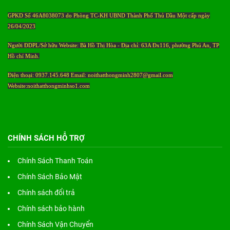
GPKD Số 46A8038073 do Phòng TC-KH UBND Thành Phố Thủ Dầu Một cấp ngày
26/04/2023
Người ĐDPL/Sở hữu Website: Bà Hồ Thị Hòa - Địa chỉ: 63A Đx116, phường Phú An, TP
Hồ chí Minh.
Điện thoại: 0937.145.648 Email: noithatthongminh2807@gmail.com
Website:noithatthongminhso1.com
CHÍNH SÁCH HỖ TRỢ
Chính Sách Thanh Toán
Chính Sách Bảo Mật
Chính sách đổi trả
Chính sách bảo hành
Chính Sách Vận Chuyển