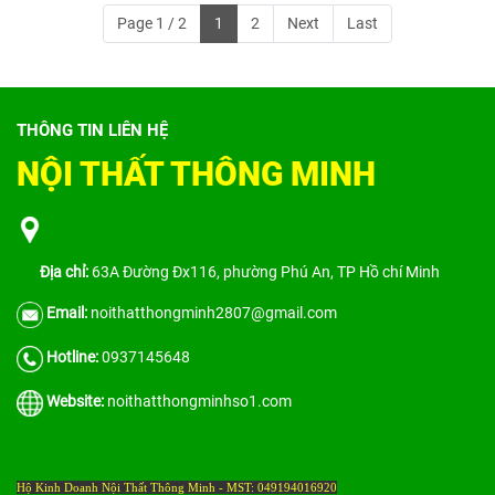
Page 1 / 2
1
2
Next
Last
THÔNG TIN LIÊN HỆ
NỘI THẤT THÔNG MINH
Địa chỉ:
63A Đường Đx116, phường Phú An, TP Hồ chí Minh
Email:
noithatthongminh2807@gmail.com
Hotline:
0937145648
Website:
noithatthongminhso1.com
Hộ Kinh Doanh Nội Thất Thông Minh - MST: 049194016920