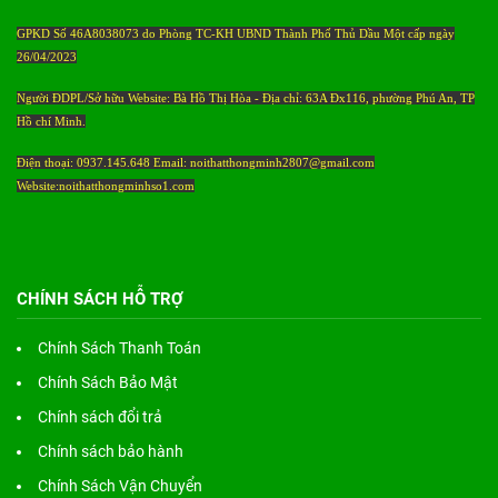
GPKD Số 46A8038073 do Phòng TC-KH UBND Thành Phố Thủ Dầu Một cấp ngày
26/04/2023
Người ĐDPL/Sở hữu Website: Bà Hồ Thị Hòa - Địa chỉ: 63A Đx116, phường Phú An, TP
Hồ chí Minh.
Điện thoại: 0937.145.648 Email: noithatthongminh2807@gmail.com
Website:noithatthongminhso1.com
CHÍNH SÁCH HỖ TRỢ
Chính Sách Thanh Toán
Chính Sách Bảo Mật
Chính sách đổi trả
Chính sách bảo hành
Chính Sách Vận Chuyển