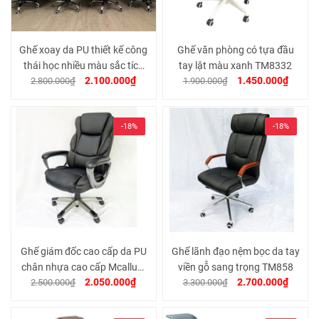
Ghế xoay da PU thiết kế công
Ghế văn phòng có tựa đầu
thái học nhiều màu sắc tích
tay lật màu xanh TM8332
2.100.000₫
1.450.000₫
hợp sẵn massage có ngả
2.800.000₫
1.900.000₫
lưng và gác chân TM916
-18%
-18%
Ghế giám đốc cao cấp da PU
Ghế lãnh đạo nệm bọc da tay
chân nhựa cao cấp Mcallum
viền gỗ sang trọng TM858
2.050.000₫
2.700.000₫
2.500.000₫
TM065
3.300.000₫