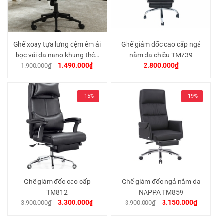
Ghế xoay tựa lưng đệm êm ái
Ghế giám đốc cao cấp ngả
bọc vải da nano khung thép
nằm đa chiều TM739
1.490.000₫
2.800.000₫
sơn tĩnh điện cao cấp TM188
1.900.000₫
-15%
-19%
Ghế giám đốc cao cấp
Ghế giám đốc ngả nằm da
TM812
NAPPA TM859
3.300.000₫
3.150.000₫
3.900.000₫
3.900.000₫