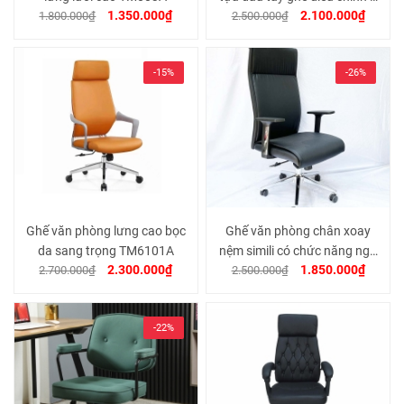
1.350.000₫
2.100.000₫
1.800.000₫
2.500.000₫
chiều TM817
-15%
-26%
Ghế văn phòng lưng cao bọc
Ghế văn phòng chân xoay
da sang trọng TM6101A
nệm simili có chức năng ngả
2.300.000₫
1.850.000₫
2.700.000₫
2.500.000₫
lưng TM6635
-22%