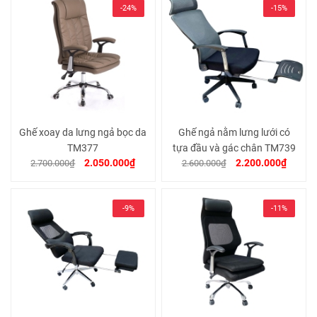
-24%
-15%
Ghế xoay da lưng ngả bọc da
Ghế ngả nằm lưng lưới có
TM377
tựa đầu và gác chân TM739
2.050.000₫
2.200.000₫
2.700.000₫
2.600.000₫
-9%
-11%