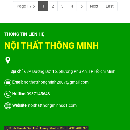
Page 1 / 5
1
2
3
4
5
Next
Last
THÔNG TIN LIÊN HỆ
NỘI THẤT THÔNG MINH
Địa chỉ:
63A Đường Đx116, phường Phú An, TP Hồ chí Minh
Email:
noithatthongminh2807@gmail.com
Hotline:
0937145648
Website:
noithatthongminhso1.com
Hộ Kinh Doanh Nội Thất Thông Minh - MST: 049194016920