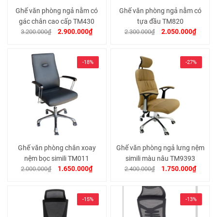
Ghế văn phòng ngả nằm có
Ghế văn phòng ngả nằm có
gác chân cao cấp TM430
tựa đầu TM820
2.900.000₫
2.050.000₫
3.200.000₫
2.300.000₫
-18%
-27%
Ghế văn phòng chân xoay
Ghế văn phòng ngả lưng nệm
nệm bọc simili TM011
simili màu nâu TM9393
1.650.000₫
1.750.000₫
2.000.000₫
2.400.000₫
-15%
-13%