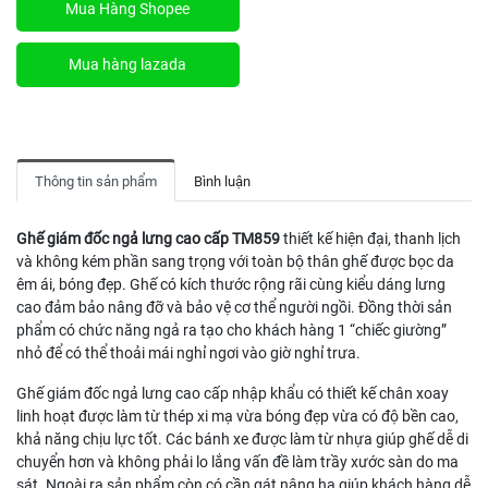
Mua Hàng Shopee
Mua hàng lazada
Thông tin sản phẩm
Bình luận
Ghế giám đốc ngả lưng cao cấp TM859
thiết kế hiện đại, thanh lịch
và không kém phần sang trọng với toàn bộ thân ghế được bọc da
êm ái, bóng đẹp. Ghế có kích thước rộng rãi cùng kiểu dáng lưng
cao đảm bảo nâng đỡ và bảo vệ cơ thể người ngồi. Đồng thời sản
phẩm có chức năng ngả ra tạo cho khách hàng 1 “chiếc giường”
nhỏ để có thể thoải mái nghỉ ngơi vào giờ nghỉ trưa.
Ghế giám đốc ngả lưng cao cấp nhập khẩu có thiết kế chân xoay
linh hoạt được làm từ thép xi mạ vừa bóng đẹp vừa có độ bền cao,
khả năng chịu lực tốt. Các bánh xe được làm từ nhựa giúp ghế dễ di
chuyển hơn và không phải lo lắng vấn đề làm trầy xước sàn do ma
sát. Ngoài ra sản phẩm còn có cần gát nâng hạ giúp khách hàng dễ