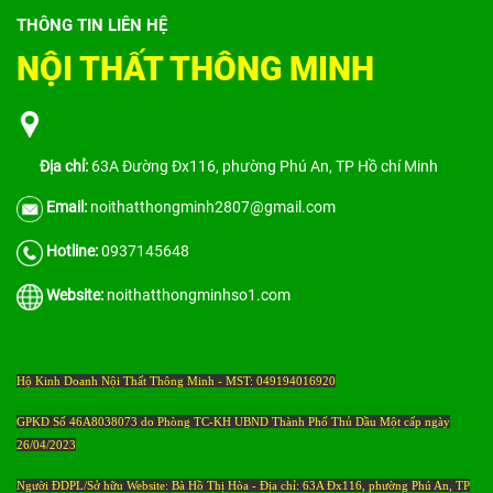
THÔNG TIN LIÊN HỆ
NỘI THẤT THÔNG MINH
Địa chỉ:
63A Đường Đx116, phường Phú An, TP Hồ chí Minh
Email:
noithatthongminh2807@gmail.com
Hotline:
0937145648
Website:
noithatthongminhso1.com
Hộ Kinh Doanh Nội Thất Thông Minh - MST: 049194016920
GPKD Số 46A8038073 do Phòng TC-KH UBND Thành Phố Thủ Dầu Một cấp ngày
26/04/2023
Người ĐDPL/Sở hữu Website: Bà Hồ Thị Hòa - Địa chỉ: 63A Đx116, phường Phú An, TP