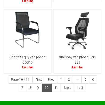
Liên hệ
Ghế chân quỳ văn phòng
Ghế xoay văn phòng LZC-
CQ315
999
Liên hệ
Liên hệ
Page 10 / 11
First
Prev
1
2
...
5
6
7
8
9
10
11
Next
Last