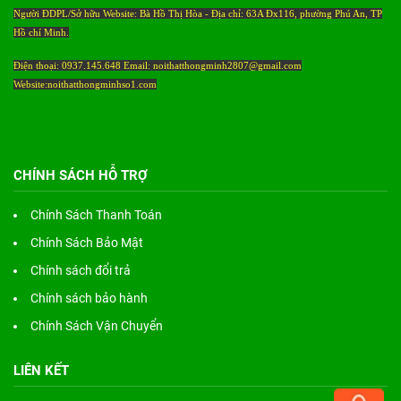
Người ĐDPL/Sở hữu Website: Bà Hồ Thị Hòa - Địa chỉ: 63A Đx116, phường Phú An, TP
Hồ chí Minh.
Điện thoại: 0937.145.648 Email: noithatthongminh2807@gmail.com
Website:noithatthongminhso1.com
CHÍNH SÁCH HỖ TRỢ
Chính Sách Thanh Toán
Chính Sách Bảo Mật
Chính sách đổi trả
Chính sách bảo hành
Chính Sách Vận Chuyển
LIÊN KẾT