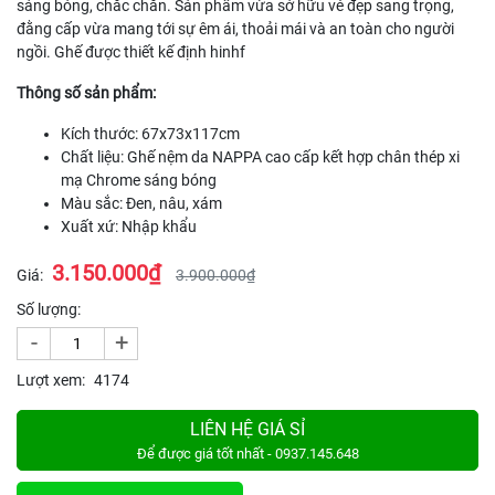
sáng bóng, chắc chắn. Sản phẩm vừa sở hữu vẻ đẹp sang trọng,
đằng cấp vừa mang tới sự êm ái, thoải mái và an toàn cho người
ngồi. Ghế được thiết kế định hinhf
Thông số sản phẩm:
Kích thước: 67x73x117cm
Chất liệu: Ghế nệm da NAPPA cao cấp kết hợp chân thép xi
mạ Chrome sáng bóng
Màu sắc: Đen, nâu, xám
Xuất xứ: Nhập khẩu
3.150.000₫
Giá:
3.900.000₫
Số lượng:
-
+
Lượt xem:
4174
LIÊN HỆ GIÁ SỈ
Để được giá tốt nhất - 0937.145.648