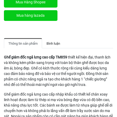
Mua Hàng Shopee
Mua hàng lazada
Thông tin sản phẩm
Bình luận
Ghế giám đốc ngả lưng cao cấp TM859
thiết kế hiện đại, thanh lịch
và không kém phần sang trọng với toàn bộ thân ghế được bọc da
êm ái, bóng đẹp. Ghế có kích thước rộng rãi cùng kiểu dáng lưng
cao đảm bảo nâng đỡ và bảo vệ cơ thể người ngồi. Đồng thời sản
phẩm có chức năng ngả ra tạo cho khách hàng 1 “chiếc giường”
nhỏ để có thể thoải mái nghỉ ngơi vào giờ nghỉ trưa.
Ghế giám đốc ngả lưng cao cấp nhập khẩu có thiết kế chân xoay
linh hoạt được làm từ thép xi mạ vừa bóng đẹp vừa có độ bền cao,
khả năng chịu lực tốt. Các bánh xe được làm từ nhựa giúp ghế dễ di
chuyển hơn và không phải lo lắng vấn đề làm trầy xước sàn do ma
sát. Ngoài ra sản phẩm còn có cần gát nâng hạ giúp khách hàng dễ