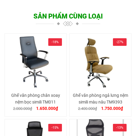
SẢN PHẨM CÙNG LOẠI
-18%
-27%
Ghế văn phòng chân xoay
Ghế văn phòng ngả lưng nệm
nệm bọc simili TM011
simili màu nâu TM9393
1.650.000₫
1.750.000₫
2.000.000₫
2.400.000₫
-15%
-13%