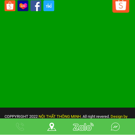
COPPYRIGHT 2022
NỘI THẤT THÔNG MINH
. All right revered.
Design by
Nina
Đang online: 4
|
Tuần: 2620
|
Tháng: 4557
|
Tổng truy cập: 345308