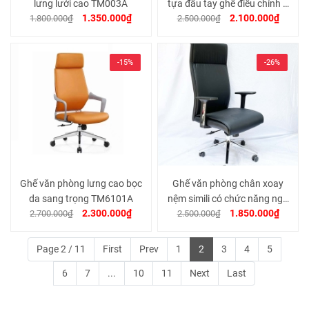
lưng lưới cao TM003A
tựa đầu tay ghế điều chỉnh 2
1.350.000₫
2.100.000₫
1.800.000₫
2.500.000₫
chiều TM817
-15%
-26%
Ghế văn phòng lưng cao bọc
Ghế văn phòng chân xoay
da sang trọng TM6101A
nệm simili có chức năng ngả
2.300.000₫
1.850.000₫
2.700.000₫
2.500.000₫
lưng TM6635
Page 2 / 11
First
Prev
1
2
3
4
5
6
7
...
10
11
Next
Last