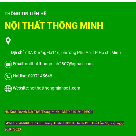
THÔNG TIN LIÊN HỆ
NỘI THẤT THÔNG MINH
Địa chỉ:
63A Đường Đx116, phường Phú An, TP Hồ chí Minh
Email:
noithatthongminh2807@gmail.com
Hotline:
0937145648
Website:
noithatthongminhso1.com
Hộ Kinh Doanh Nội Thất Thông Minh - MST: 049194016920
GPKD Số 46A8038073 do Phòng TC-KH UBND Thành Phố Thủ Dầu Một cấp ngày
26/04/2023